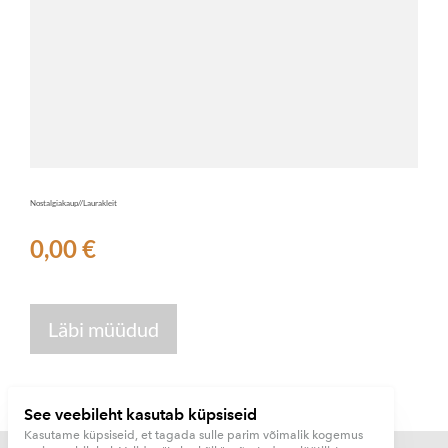
Nostalgiakaup//Laurakleit
0,00 €
Läbi müüdud
See veebileht kasutab küpsiseid
Kasutame küpsiseid, et tagada sulle parim võimalik kogemus