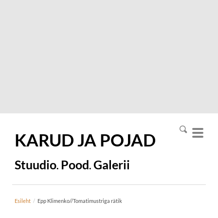
KARUD JA
POJAD
Stuudio
Pood
Galerii
.
.
Esileht
/
Epp Klimenko//Tomatimustriga rätik