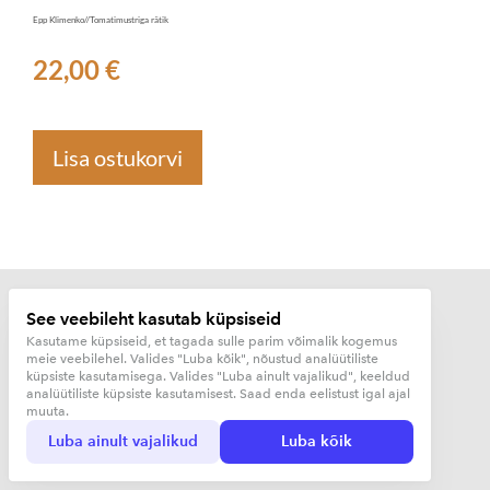
Epp Klimenko//Tomatimustriga rätik
22,00 €
Lisa ostukorvi
See veebileht kasutab küpsiseid
Kasutame küpsiseid, et tagada sulle parim võimalik kogemus
meie veebilehel. Valides "Luba kõik", nõustud analüütiliste
Kujunduskuurort OÜ
küpsiste kasutamisega. Valides "Luba ainult vajalikud", keeldud
analüütiliste küpsiste kasutamisest. Saad enda eelistust igal ajal
muuta.
Luba ainult vajalikud
Luba kõik
…