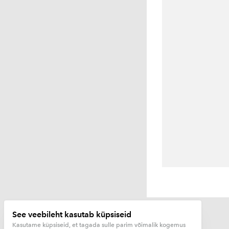
See veebileht kasutab küpsiseid
Kasutame küpsiseid, et tagada sulle parim võimalik kogemus