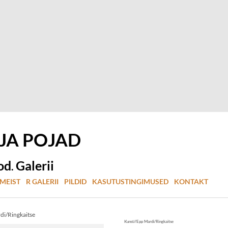
 JA
POJAD
od
Galerii
.
MEIST
R GALERII
PILDID
KASUTUSTINGIMUSED
KONTAKT
di/Ringkaitse
Kunst//Epp Mardi/Ringkaitse