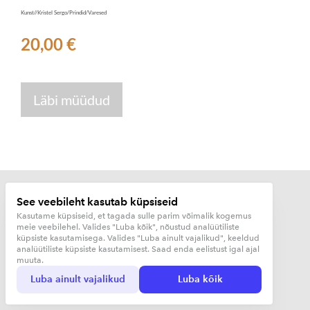
Kunst//Kristel Sergo/Prindid/Varesed
20,00 €
Läbi müüdud
See veebileht kasutab küpsiseid
Kasutame küpsiseid, et tagada sulle parim võimalik kogemus
meie veebilehel. Valides "Luba kõik", nõustud analüütiliste
Kujunduskuurort OÜ
küpsiste kasutamisega. Valides "Luba ainult vajalikud", keeldud
analüütiliste küpsiste kasutamisest. Saad enda eelistust igal ajal
muuta.
Luba ainult vajalikud
Luba kõik
…