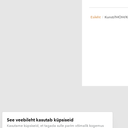
Esileht
/
Kunst//MÖM/K
See veebileht kasutab küpsiseid
Kasutame küpsiseid, et tagada sulle parim võimalik kogemus