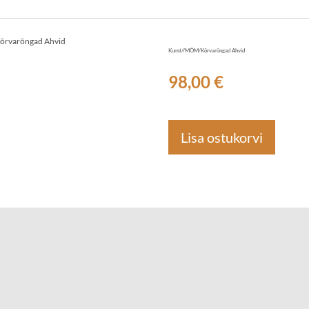
õrvarõngad Ahvid
Kunst//MÖM/Kõrvarõngad Ahvid
98,00 €
Lisa ostukorvi