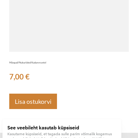
Mängud//Nukuriided/Kudummantel
7,00 €
Lisa ostukorvi
See veebileht kasutab küpsiseid
Kasutame küpsiseid, et tagada sulle parim võimalik kogemus