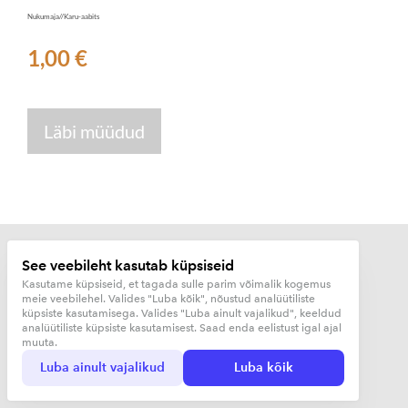
Nukumaja//Karu-aabits
1,00 €
Läbi müüdud
See veebileht kasutab küpsiseid
Kasutame küpsiseid, et tagada sulle parim võimalik kogemus
meie veebilehel. Valides "Luba kõik", nõustud analüütiliste
Kujunduskuurort OÜ
küpsiste kasutamisega. Valides "Luba ainult vajalikud", keeldud
analüütiliste küpsiste kasutamisest. Saad enda eelistust igal ajal
muuta.
Luba ainult vajalikud
Luba kõik
…