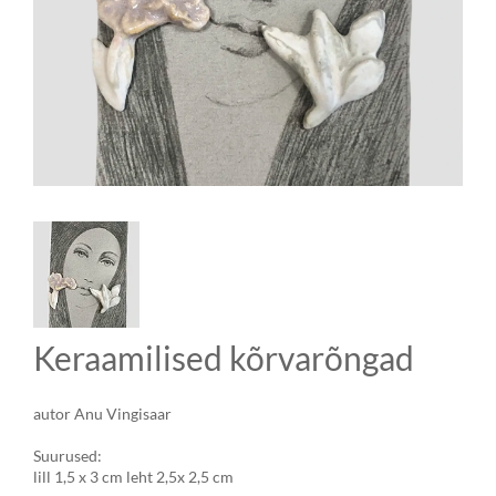
Keraamilised kõrvarõngad
autor Anu Vingisaar
Suurused:
lill 1,5 x 3 cm leht 2,5x 2,5 cm