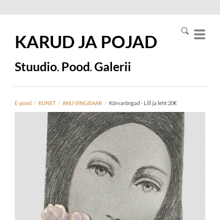
KARUD JA
POJAD
Stuudio
Pood
Galerii
.
.
E-pood
/
KUNST
/
ANU VINGISAAR
/
Kõrvarõngad - Lill ja leht 20€