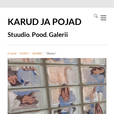
KARUD JA
POJAD
Stuudio
Pood
Galerii
.
.
E-pood
/
KUNST
/
INOBEE
/
"Voolav"