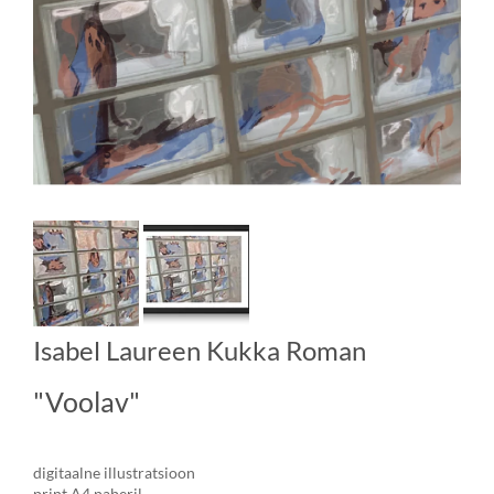
Isabel Laureen Kukka Roman
"Voolav"
digitaalne illustratsioon
print A4 paberil