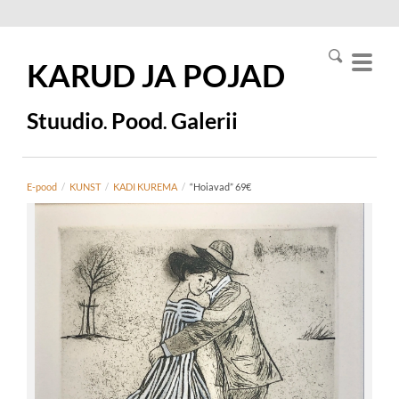
KARUD JA
POJAD
Stuudio
Pood
Galerii
.
.
E-pood
/
KUNST
/
KADI KUREMA
/
“Hoiavad” 69€