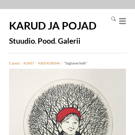
KARUD JA
POJAD
Stuudio
Pood
Galerii
.
.
E-pood
/
KUNST
/
KADI KUREMA
/
“Sügisene hetk”