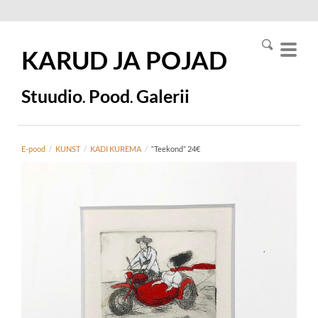
KARUD JA
POJAD
Stuudio
Pood
Galerii
.
.
E-pood
/
KUNST
/
KADI KUREMA
/
“Teekond” 24€