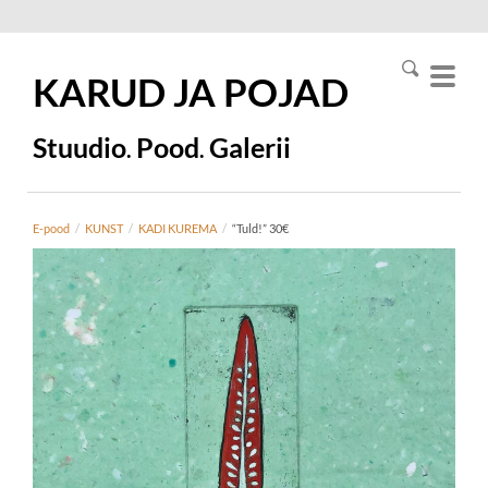
KARUD JA
POJAD
Stuudio
Pood
Galerii
.
.
E-pood
/
KUNST
/
KADI KUREMA
/
“Tuld!” 30€