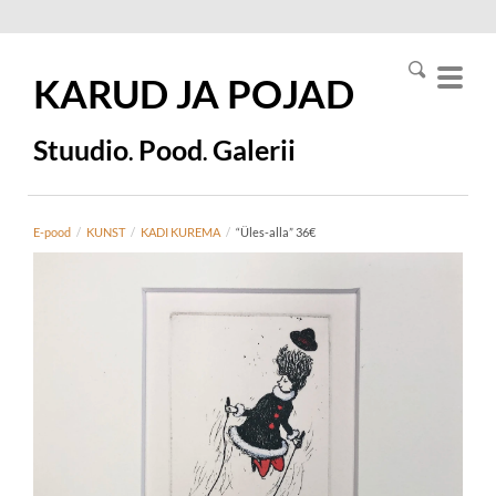
KARUD JA
POJAD
Stuudio
Pood
Galerii
.
.
E-pood
/
KUNST
/
KADI KUREMA
/
“Üles-alla” 36€