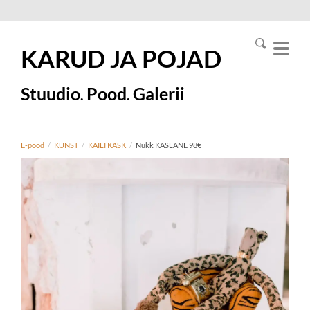
KARUD JA
POJAD
Stuudio
Pood
Galerii
.
.
E-pood
/
KUNST
/
KAILI KASK
/
Nukk KASLANE 98€