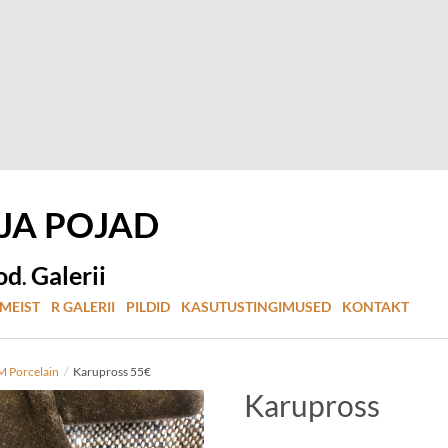
 JA
POJAD
od
Galerii
.
MEIST
R GALERII
PILDID
KASUTUSTINGIMUSED
KONTAKT
 Porcelain
/
Karupross 55€
Karupross