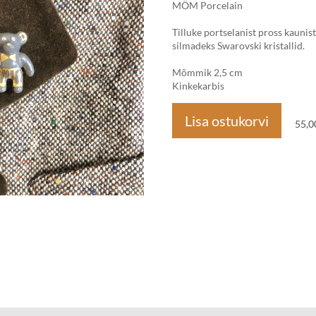
MÖM Porcelain
Tilluke portselanist pross kaunist
silmadeks Swarovski kristallid.
Mõmmik 2,5 cm
Kinkekarbis
Lisa ostukorvi
55,0