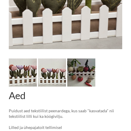
Aed
Puidust aed tekstiilist peenardega, kus saab "kasvatada" nii
tekstiilist lilli kui ka köögivilju.
Lilled ja ühepajatoit tellimisel