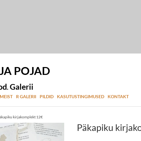
 JA
POJAD
od
Galerii
.
MEIST
R GALERII
PILDID
KASUTUSTINGIMUSED
KONTAKT
äkapiku kirjakomplekt 12€
Päkapiku kirjak