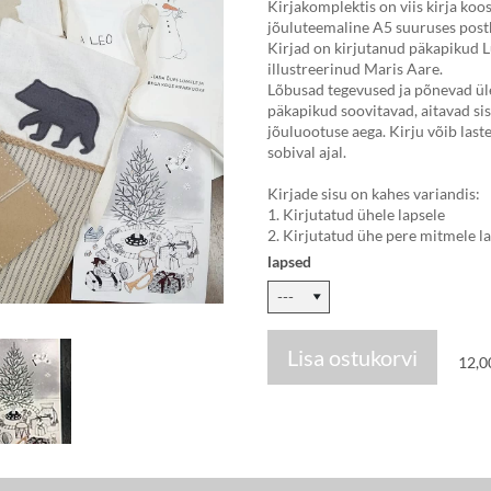
Kirjakomplektis on viis kirja koo
jõuluteemaline A5 suuruses post
Kirjad on kirjutanud päkapikud L
illustreerinud Maris Aare.
Lõbusad tegevused ja põnevad ü
päkapikud soovitavad, aitavad si
jõuluootuse aega. Kirju võib last
sobival ajal.
Kirjade sisu on kahes variandis:
1. Kirjutatud ühele lapsele
2. Kirjutatud ühe pere mitmele l
lapsed
Lisa ostukorvi
12,0