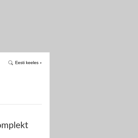
Eesti keeles
▼
omplekt