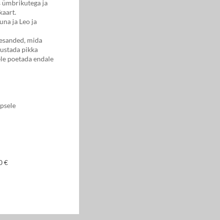
s ümbrikutega ja
kaart.
una ja Leo ja
lesanded, mida
sustada pikka
ele poetada endale
apsele
0 €