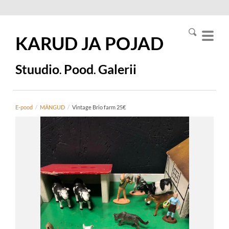
KARUD JA
POJAD
Stuudio
Pood
Galerii
.
.
E-pood
/
MÄNGUD
/
Vintage Brio farm 25€