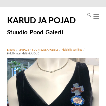
KARUD JA
POJAD
Stuudio
Pood
Galerii
.
.
E-pood
/
VINTAGE
/
SUURTELE KARUDELE
/
Kleidid ja seelikud
/
Pidulik must kleit MÜÜDUD