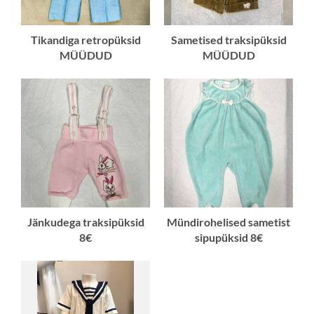
Tikandiga retropüksid
Sametised traksipüksid
MÜÜDUD
MÜÜDUD
Jänkudega traksipüksid
Mündirohelised sametist
8€
sipupüksid 8€