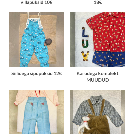
villapüksid 10€
18€
Siilidega sipupüksid 12€
Karudega komplekt
MÜÜDUD