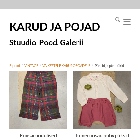
KARUD JA
POJAD
Stuudio
Pood
Galerii
.
.
E-pood
/
VINTAGE
/
VÄIKESTELE KARUPOEGADELE
/
Püksid ja pükstükid
Roosaruudulised
Tumeroosad puhvpüksid