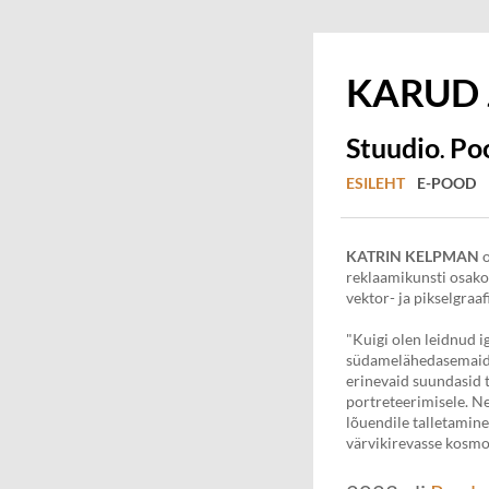
KARUD
Stuudio
Po
.
ESILEHT
E-POOD
KATRIN
KELPMAN
o
reklaamikunsti osako
vektor- ja pikselgraaf
"Kuigi olen leidnud i
südamelähedasemaid e
erinevaid suundasid 
portreteerimisele. N
lõuendile talletamine
värvikirevasse kosmo