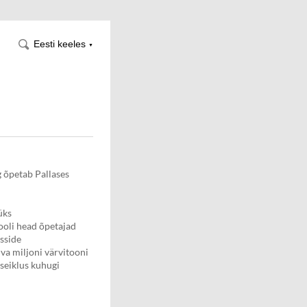
Eesti keeles
▼
g õpetab Pallases
üks
ooli head õpetajad
sside
va miljoni värvitooni
 seiklus kuhugi