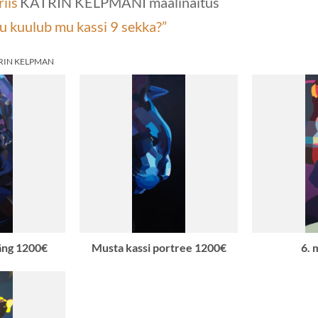
riis
KATRIN KELPMANI maalinäitus
u kuulub mu kassi 9 sekka?”
RIN KELPMAN
äng 1200€
Musta kassi portree 1200€
6. 