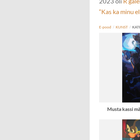
2023 oli
R gale
“Kas ka minu el
E-pood
/
KUNST
/
KAT
Musta kassi m