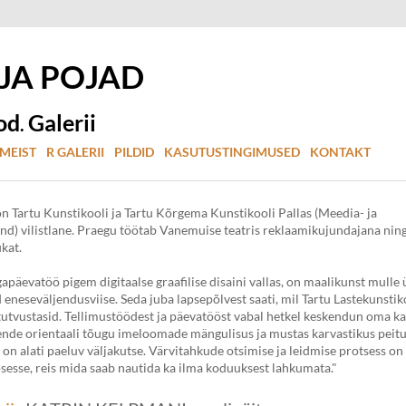
 JA
POJAD
od
Galerii
.
MEIST
R GALERII
PILDID
KASUTUSTINGIMUSED
KONTAKT
n Tartu Kunstikooli ja Tartu Kõrgema Kunstikooli Pallas (Meedia- ja
nd) vilistlane. Praegu töötab Vanemuise teatris reklaamikujundajana nin
ikat.
gapäevatöö pigem digitaalse graafilise disaini vallas, on maalikunst mulle 
neseväljendusviise. Seda juba lapsepõlvest saati, mil Tartu Lastekunstik
tutvustasid. Tellimustöödest ja päevatööst vabal hetkel keskendun oma ka
ende orientaali tõugu imeloomade mängulisus ja mustas karvastikus peitu
 on alati paeluv väljakutse. Värvitahkude otsimise ja leidmise protsess on
sesse, reis mida saab nautida ka ilma koduuksest lahkumata."