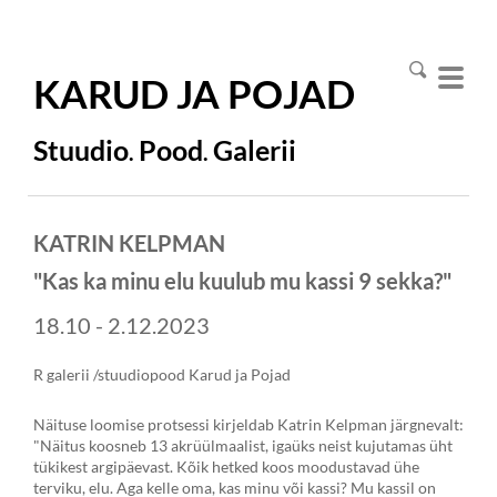
KARUD JA
POJAD
Stuudio
Pood
Galerii
.
.
KATRIN KELPMAN
"Kas ka minu elu kuulub mu kassi 9 sekka?"
18.10 - 2.12.2023
R galerii /stuudiopood Karud ja Pojad
Näituse loomise protsessi kirjeldab Katrin Kelpman järgnevalt:
"Näitus koosneb 13 akrüülmaalist, igaüks neist kujutamas üht
tükikest argipäevast. Kõik hetked koos moodustavad ühe
terviku, elu. Aga kelle oma, kas minu või kassi? Mu kassil on