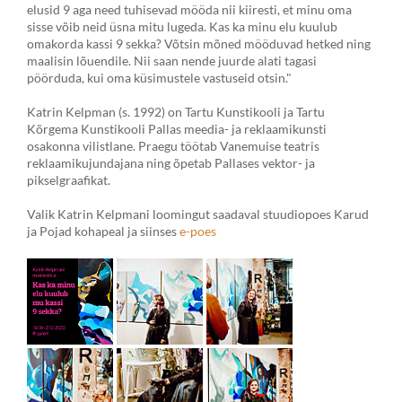
elusid 9 aga need tuhisevad mööda nii kiiresti, et minu oma
sisse võib neid üsna mitu lugeda. Kas ka minu elu kuulub
omakorda kassi 9 sekka? Võtsin mõned mööduvad hetked ning
maalisin lõuendile. Nii saan nende juurde alati tagasi
pöörduda, kui oma küsimustele vastuseid otsin."
Katrin Kelpman (s. 1992) on Tartu Kunstikooli ja Tartu
Kõrgema Kunstikooli Pallas meedia- ja reklaamikunsti
osakonna vilistlane. Praegu töötab Vanemuise teatris
reklaamikujundajana ning õpetab Pallases vektor- ja
pikselgraafikat.
Valik Katrin Kelpmani loomingut saadaval stuudiopoes Karud
ja Pojad kohapeal ja siinses
e-poes