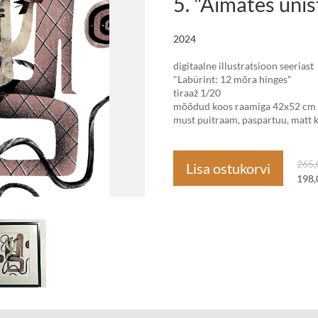
5. "Aimates unis
2024
digitaalne illustratsioon seeriast
"Labürint: 12 mõra hinges"
tiraaž 1/20
mõõdud koos raamiga 42x52 cm
must puitraam, paspartuu, matt k
265,
Lisa ostukorvi
198,