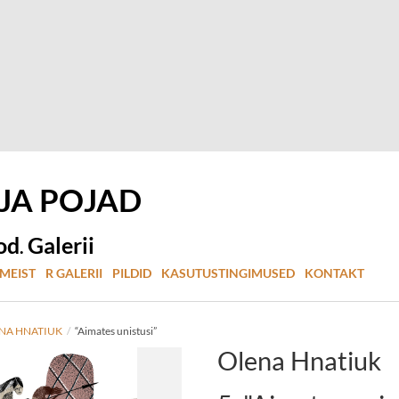
 JA
POJAD
od
Galerii
.
MEIST
R GALERII
PILDID
KASUTUSTINGIMUSED
KONTAKT
NA HNATIUK
/
“Aimates unistusi”
Olena Hnatiuk