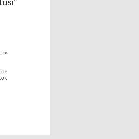
tusi"
laas
00 €
00 €