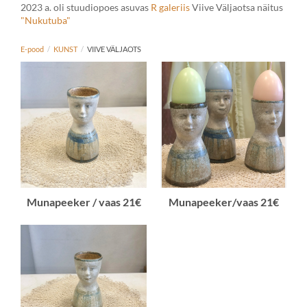
2023 a. oli stuudiopoes asuvas
R galeriis
Viive Väljaotsa näitus
"Nukutuba"
E-pood
/
KUNST
/
VIIVE VÄLJAOTS
Munapeeker / vaas 21€
Munapeeker/vaas 21€