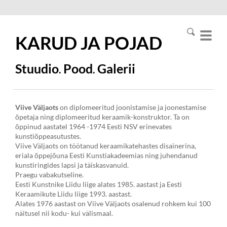
KARUD JA
POJAD
Stuudio
Pood
Galerii
.
.
Viive Väljaots
on diplomeeritud joonistamise ja joonestamise
õpetaja ning diplomeeritud keraamik-konstruktor. Ta on
õppinud aastatel 1964 -1974 Eesti NSV erinevates
kunstiõppeasutustes.
Viive Väljaots on töötanud keraamikatehastes disainerina,
eriala õppejõuna Eesti Kunstiakadeemias ning juhendanud
kunstiringides lapsi ja täiskasvanuid.
Praegu vabakutseline.
Eesti Kunstnike Liidu liige alates 1985. aastast ja Eesti
Keraamikute Liidu liige 1993. aastast.
Alates 1976 aastast on Viive Väljaots osalenud rohkem kui 100
näitusel nii kodu- kui välismaal.