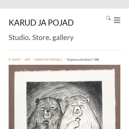
KARUD
JA
POJAD
.
.
Studio
Store
gallery
E- SHOP
/
ART
/
MARILYN PIIRSALU
/
"Espresso brothers" 28€