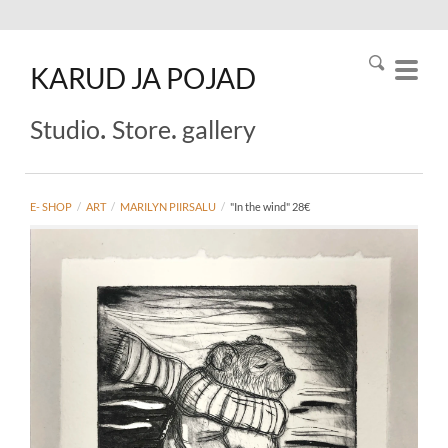
KARUD
JA
POJAD
.
.
Studio
Store
gallery
E- SHOP
/
ART
/
MARILYN PIIRSALU
/
"In the wind" 28€